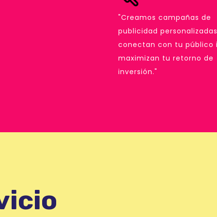
"Creamos campañas de
publicidad personalizada
conectan con tu público 
maximizan tu retorno de
inversión."
vicio