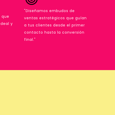
"Diseñamos embudos de
s que
ventas estratégicos que guían
ideal y
a tus clientes desde el primer
contacto hasta la conversión
final."